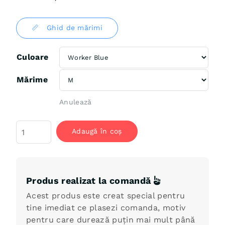
📏 Ghid de mărimi
Culoare
Mărime
Anulează
Cantitate
Adaugă în coș
Tricou
"Pui
Suflet"
Produs realizat la comandă
Acest produs este creat special pentru
tine imediat ce plasezi comanda, motiv
pentru care durează puțin mai mult până