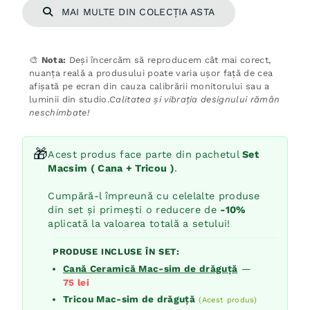
MAI MULTE DIN COLECȚIA ASTA
🎨
Nota:
Deși încercăm să reproducem cât mai corect,
nuanța reală a produsului poate varia ușor față de cea
afișată pe ecran din cauza calibrării monitorului sau a
luminii din studio.
Calitatea și vibrația designului rămân
neschimbate!
🎁
Acest produs face parte din pachetul
Set
Macsim ( Cana + Tricou )
.
Cumpără-l împreună cu celelalte produse
din set și primești o reducere de
-10%
aplicată la valoarea totală a setului!
PRODUSE INCLUSE ÎN SET:
Cană Ceramică Mac-sim de drăguță
—
75
lei
Tricou Mac-sim de drăguță
(Acest produs)