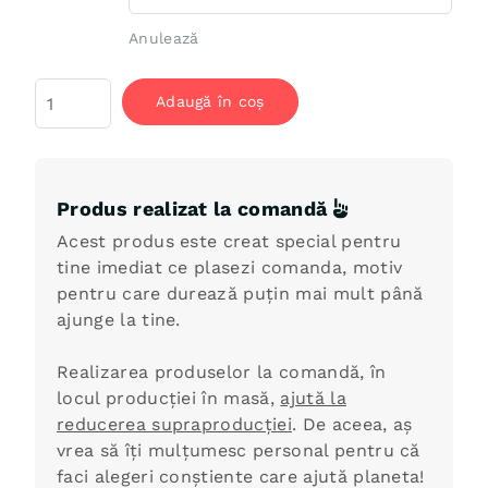
Anulează
Cantitate
Adaugă în coș
Tricou
Mac-
sim
de
Produs realizat la comandă
drăguță
Acest produs este creat special pentru
tine imediat ce plasezi comanda, motiv
pentru care durează puțin mai mult până
ajunge la tine.
Realizarea produselor la comandă, în
locul producției în masă,
ajută la
reducerea supraproducției
. De aceea, aș
vrea să îți mulțumesc personal pentru că
faci alegeri conștiente care ajută planeta!