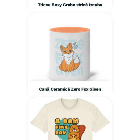
Tricou Boxy Graba strică treaba
Cană Ceramică Zero Fox Given