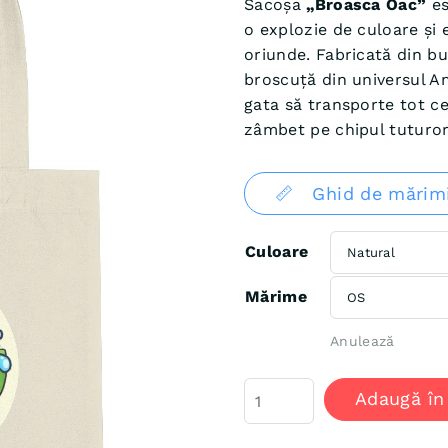
Sacoșa
„Broasca Oac”
es
o explozie de culoare și 
oriunde. Fabricată din b
broscuță din universul A
gata să transporte tot ce
zâmbet pe chipul tuturor 
📏 Ghid de mărim
Culoare
Mărime
Anulează
Cantitate
Adaugă în
Sacoșă
Tote