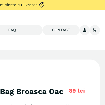
 cinste cu livrarea.
FAQ
CONTACT
 Bag Broasca Oac
89
lei