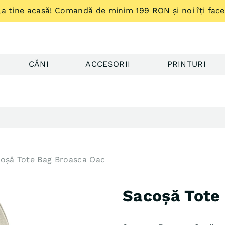
a tine acasă! Comandă de minim 199 RON și noi îți facem
CĂNI
ACCESORII
PRINTURI
âmbetul pe buze
oșă Tote Bag Broasca Oac
Sacoșă Tote