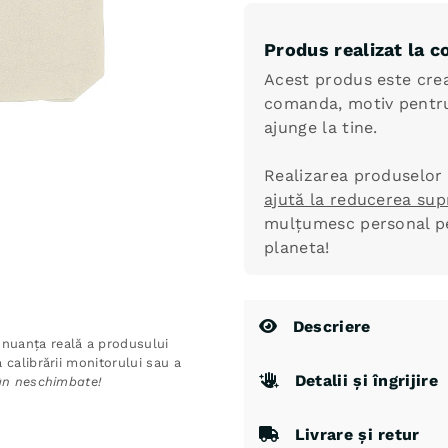
Bag
Broasca
Produs realizat la
Oac
Acest produs este crea
comanda, motiv pentru
ajunge la tine.
Realizarea produselor 
ajută la reducerea sup
mulțumesc personal pen
planeta!
Descriere
nuanța reală a produsului
 calibrării monitorului sau a
Detalii și îngrijire
mân neschimbate!
Livrare și retur