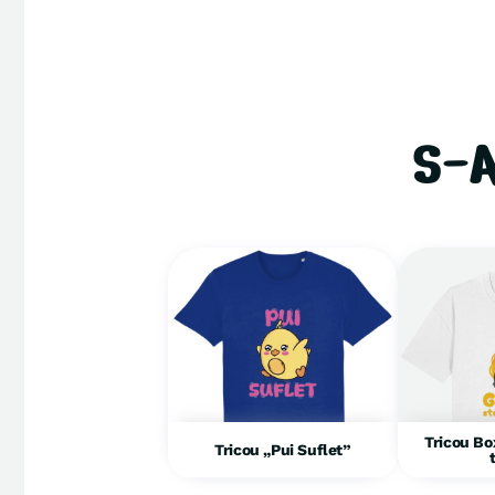
S-
Tricou Bo
Tricou „Pui Suflet”