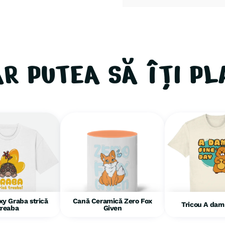
AR PUTEA SĂ ÎȚI PL
xy Graba strică
Cană Ceramică Zero Fox
Tricou A dam
treaba
Given