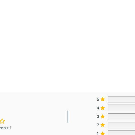
5
4
3
2
enzii
1