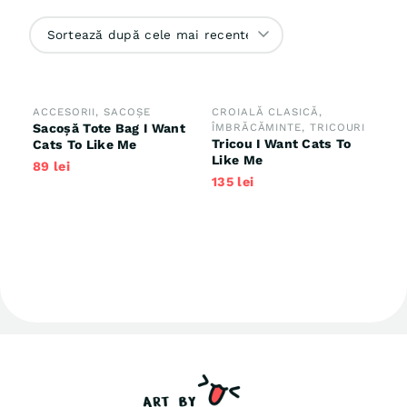
după
cele
mai
recente
ACCESORII
,
SACOȘE
CROIALĂ CLASICĂ
,
Sacoșă Tote Bag I Want
ÎMBRĂCĂMINTE
,
TRICOURI
Tricou I Want Cats To
Cats To Like Me
Like Me
89
lei
135
lei