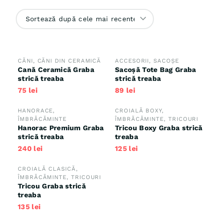
după
cele
mai
recente
CĂNI
,
CĂNI DIN CERAMICĂ
ACCESORII
,
SACOȘE
NOU
Cană Ceramică Graba
Sacoșă Tote Bag Graba
strică treaba
strică treaba
75
lei
89
lei
HANORACE
,
CROIALĂ BOXY
,
ÎMBRĂCĂMINTE
ÎMBRĂCĂMINTE
,
TRICOURI
Hanorac Premium Graba
Tricou Boxy Graba strică
strică treaba
treaba
240
lei
125
lei
CROIALĂ CLASICĂ
,
ÎMBRĂCĂMINTE
,
TRICOURI
Tricou Graba strică
treaba
135
lei