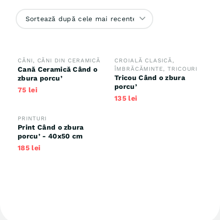
după
cele
mai
recente
CĂNI
,
CĂNI DIN CERAMICĂ
CROIALĂ CLASICĂ
,
Cană Ceramică Când o
ÎMBRĂCĂMINTE
,
TRICOURI
Tricou Când o zbura
zbura porcu’
porcu’
75
lei
135
lei
PRINTURI
Print Când o zbura
porcu’ - 40x50 cm
185
lei