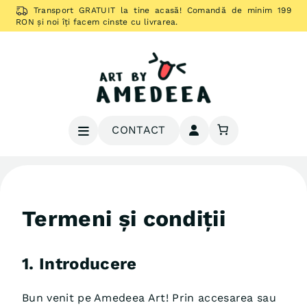
Sari
Transport GRATUIT la tine acasă! Comandă de minim 199
la
RON și noi îți facem cinste cu livrarea.
conținut
CONTACT
Amedeea Art
Designuri vesele și cadouri drăguțe
care îți aduc zâmbetul pe buze
Termeni și condiții
1. Introducere
Bun venit pe Amedeea Art! Prin accesarea sau